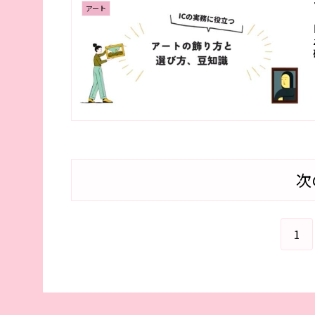
アート
次
1