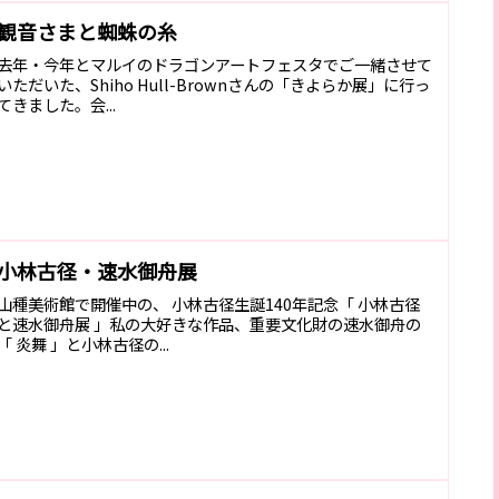
観音さまと蜘蛛の糸
去年・今年とマルイのドラゴンアートフェスタでご一緒させて
いただいた、Shiho Hull-Brownさんの「きよらか展」に行っ
てきました。会...
小林古径・速水御舟展
山種美術館で開催中の、 小林古径生誕140年記念「 小林古径
と速水御舟展 」私の大好きな作品、重要文化財の速水御舟の
「 炎舞 」と小林古径の...