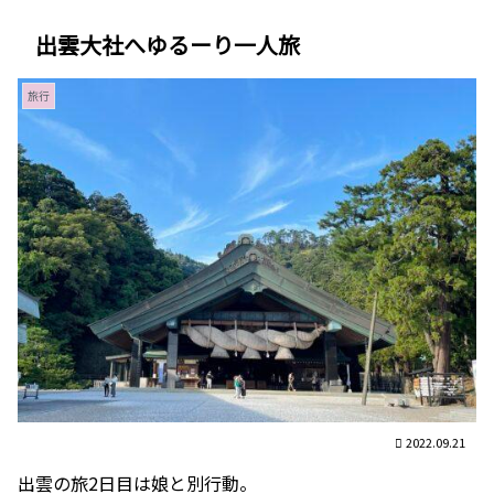
出雲大社へゆるーり一人旅
旅行
2022.09.21
出雲の旅2日目は娘と別行動。