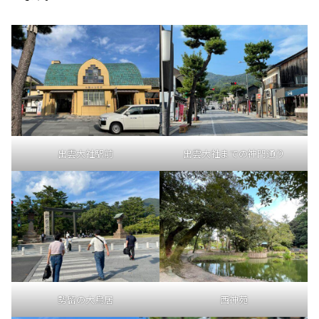
出雲大社駅前
出雲大社までの神門通り
勢留の大鳥居
西神苑