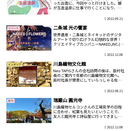
った出雲に、今回やっと行けました。娘
が玉造温泉に仕事で行くことになり、私
も便乗させてもらうことに。娘からの嬉
しい出雲旅行のプレゼントに、テンショ
2022.09.21
ン爆上がりです。出雲縁結び空港までは
羽田から1時間半。こん...
二条城 光の饗宴
イベント
世界遺産・二条城とネイキッドのデジタ
ルアートで切り広げラル幻想的な世界！
クリエイティブカンパニーNAKED,INC.(ネ
イキッド）の人気体験型アート展が、丁
度二条城で開催されていたので、絶対見
2022.12.08
たいと友人とチケットを事前購入して見
に行ってきま...
川島織物文化館
インテリア
Neo TAPISさんの会社訪問の後は、辰村社
長のご案内で京都の川島織物文化館へ。
辰村社長が懇意にしていらっしゃる佐藤
部長様にご説明していただきながら、館
内を見学させていただきました。タペス
2022.08.21
トリーを実際に制作していただいてい
る、Neo TA...
瑞巌山 圓光寺
旅行
川島織物セルコンさんの工場見学の日程
に合わせ、紅葉も見たいということで、
友人と圓光寺と詩仙堂に行ってきまし
た。今回は以前から行きたくて、やっと
予約を取っていただいた圓光寺のご紹介
2022.12.08
をさせていただきますね。圓光寺は、徳