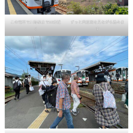
この電車で川跡駅まで50分近
ずっと宍道湖を見ながら進みま
く
す