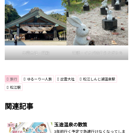
出雲大社・拝殿
神話・イナバの白うさぎたち
旅行
ゆるーり一人旅
出雲大社
松江しんじ湖温泉駅
松江駅
関連記事
玉造温泉の散策
旅行
3年前行く予定で急遽行けなくなってしま