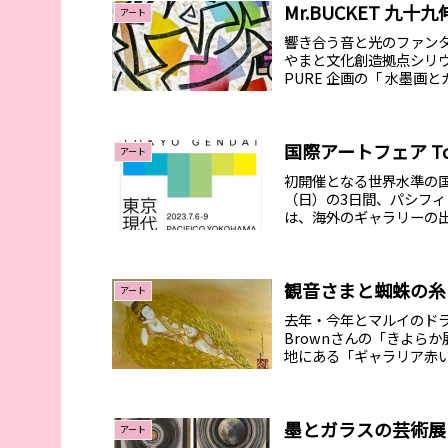
Mr.BUCKET 九十
アート
響き合う音と光のファンタジ
やまと文化創造拠点シリウ
PURE 企画の「 水墨画と
国際ア
アート
初開催となる世界水準の国際
（日）の3日間、パシフィコ
は、海外のギャラリーの出
観音さまと蜘蛛の糸
アート
去年・今年とマルイのドラゴ
Brownさんの「きよら
地にある「ギャラリア赤い
墨とガラスの芸術展
アート