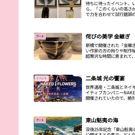
待ちに待ったイベント、
ら、「このくらいの高さ
で力を合わせて試行錯誤
い？」と...
侘びの美学 金継ぎ
アート
新橋で開催された「金継ぎ
い作家の方の拘りや制作
超贅沢な時間に恵まれて
「金...
二条城 光の饗宴
イベント
世界遺産・二条城とネイ
イティブカンパニーNAKE
開催されていたので、絶対
東山魁夷の海
アート
没後25年記念「東山魁
公開するとの事で、どん