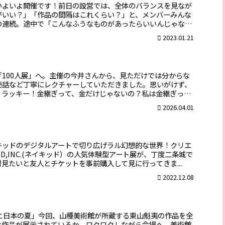
いよいよ開催です！前日の設営では、全体のバランスを見なが
がいい？」「作品の間隔はこれくらい？」と、メンバーみんな
の連続。途中で「こんなふうなものがあったらいいんじゃな
2023.01.21
100人展」へ。主催の今井さんから、見ただけでは分からな
秘話など丁寧にレクチャーしていただきました。思いがけず、
、ラッキー！金継ぎって、金だけじゃないの？私は金継ぎって
2026.04.01
キッドのデジタルアートで切り広げラル幻想的な世界！クリエ
D,INC.(ネイキッド）の人気体験型アート展が、丁度二条城で
見たいと友人とチケットを事前購入して見に行ってきま...
2022.12.08
夷と日本の夏」今回、山種美術館が所蔵する東山魁夷の作品を全
な作品が展示されているか、ワクワクしながら会場へ。美術館