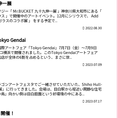
九伸一展
ー「 Mr.BUCKET 九十九伸一展 」神奈川県大和市にある「
ス 」で開催中のアートイベント。12月にシリウスで、 Add
ガラスのコラボ展 」 をする予定で...
2022.08.30
ートフェア Tokyo Gendai
アートフェア「Tokyo Gendai」7月7日（金）〜7月9日
横浜で開催されました。このTokyo Gendaiアートフェア
店が全体の6割を占めるという、まさに世...
2023.07.09
ンアートフェスタでご一緒させていただいた、Shiho Hull-
か展」に行ってきました。会場は、目白駅から程近い閑静な住宅
鳥」向かい側は目白庭園という好環境の中にある...
2023.07.17
 開催！